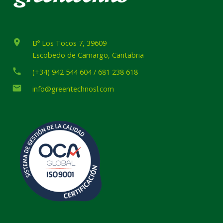
place
Bº Los Tocos 7, 39609
Escobedo de Camargo, Cantabria
phone
(+34) 942 544 604 / 681 238 618
email
info@greentechnosl.com