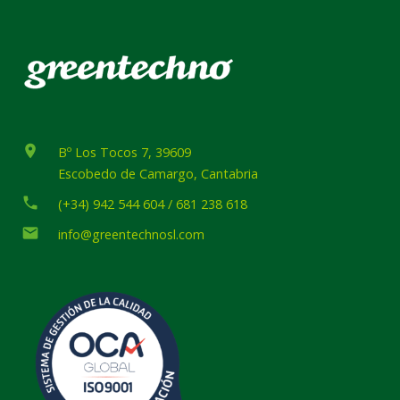
place
Bº Los Tocos 7, 39609
Escobedo de Camargo, Cantabria
phone
(+34) 942 544 604 / 681 238 618
email
info@greentechnosl.com