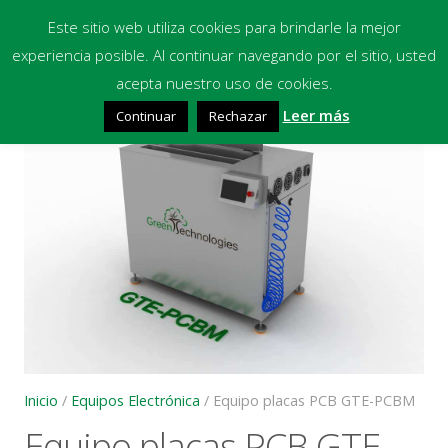
Este sitio web utiliza cookies para brindarle la mejor
experiencia posible. Al continuar navegando por el sitio, usted
Inicio
acepta nuestro uso de cookies.
🔍
Leer más
Continuar
Rechazar
Equipos
Productos Químicos
Multimedia
Blog
Contacto
Financiación
Inicio
/
Equipos Electrónica
/ Equipo placas PCB GTE-PCBM
Equipo placas PCB GTE-