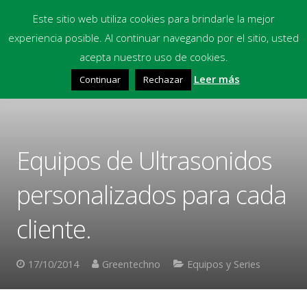
Este sitio web utiliza cookies para brindarle la mejor
experiencia posible. Al continuar navegando por el sitio, usted
Inicio
acepta nuestro uso de cookies.
Leer más
Continuar
Rechazar
Equipos
Productos Químicos
Multimedia
Equipos de Ultrasonidos
Blog
personalizados para cada
Contacto
cliente.
Financiación
17/10/2014
Greentechno
Equipos y Series