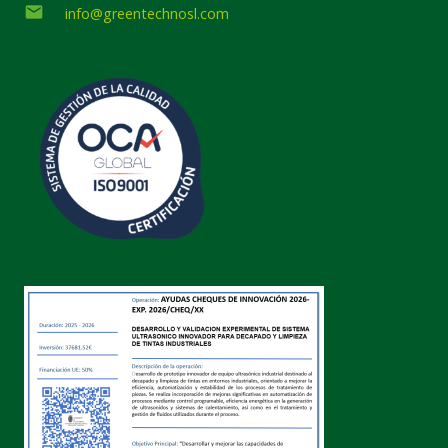
email
info@greentechnosl.com