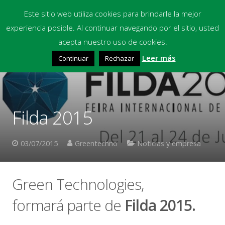
Este sitio web utiliza cookies para brindarle la mejor
experiencia posible. Al continuar navegando por el sitio, usted
Inicio
acepta nuestro uso de cookies.
Leer más
Continuar
Rechazar
Equipos
Productos Químicos
Multimedia
Filda 2015
Blog
03/07/2015
Greentechno
Noticias y empresa
Contacto
Financiación
Green Technologies,
formará parte de
Filda 2015.