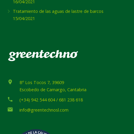
16/04/2021
Tratamiento de las aguas de lastre de barcos
15/04/2021
place
Bº Los Tocos 7, 39609
Escobedo de Camargo, Cantabria
phone
(+34) 942 544 604 / 681 238 618
email
info@greentechnosl.com