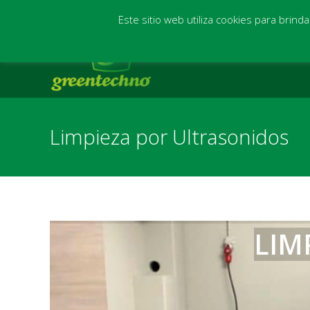
(+34) 942 544 604 - (+34) 681 238 618
info@greentechn
Este sitio web utiliza cookies para brind
Limpieza por Ultrasonidos