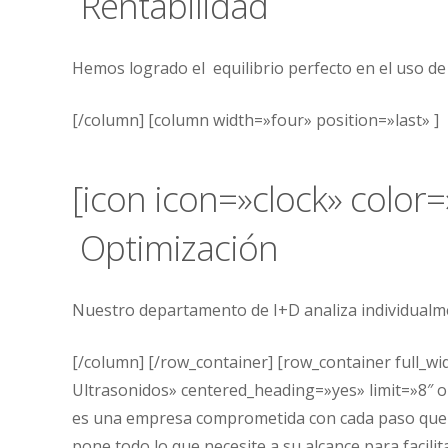
Rentabilidad
Hemos logrado el equilibrio perfecto en el uso de 
[/column] [column width=»four» position=»last» ]
[icon icon=»clock» color=
Optimización
Nuestro departamento de I+D analiza individualme
[/column] [/row_container] [row_container full_w
Ultrasonidos» centered_heading=»yes» limit=»8″ o
es una empresa comprometida con cada paso que
pone todo lo que necesite a su alcance para facili