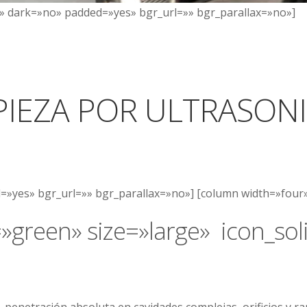
no» dark=»no» padded=»yes» bgr_url=»» bgr_parallax=»no»]
PIEZA POR ULTRASON
»yes» bgr_url=»» bgr_parallax=»no»] [column width=»four» 
=»green» size=»large» icon_sol
-penetración absoluta en cavidades complejas, orificios y ra