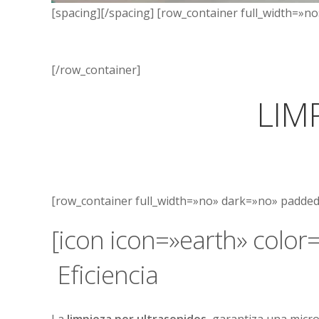
[spacing][/spacing] [row_container full_width=»
[/row_container]
LIM
[row_container full_width=»no» dark=»no» padded=
[icon icon=»earth» color
Eficiencia
La
limpieza por ultrasonidos
, garantiza una micro