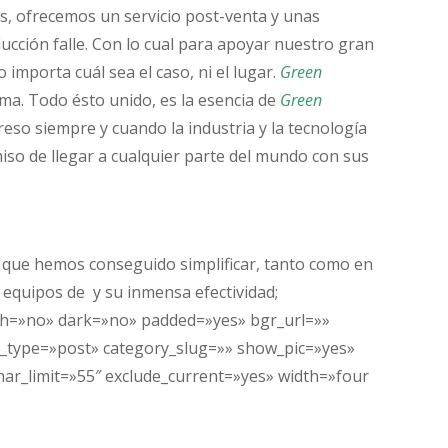
es, ofrecemos un servicio post-venta y unas
ucción falle. Con lo cual para apoyar nuestro gran
importa cuál sea el caso, ni el lugar.
Green
ma. Todo ésto unido, es la esencia de
Green
so siempre y cuando la industria y la tecnología
so de llegar a cualquier parte del mundo con sus
a que hemos conseguido simplificar, tanto como en
 equipos de y su inmensa efectividad;
idth=»no» dark=»no» padded=»yes» bgr_url=»»
t_type=»post» category_slug=»» show_pic=»yes»
ar_limit=»55″ exclude_current=»yes» width=»four