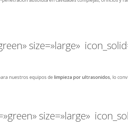
green» size=»large» icon_soli
para nuestros equipos de
limpieza por ultrasonidos
, lo con
=»green» size=»large» icon_sol