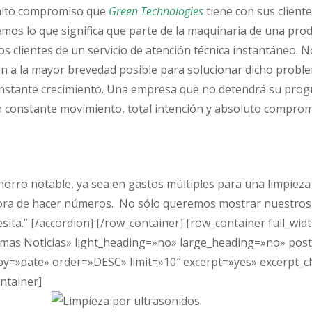
 alto compromiso que
Green Technologies
tiene con sus client
mos lo que significa que parte de la maquinaria de una prod
 clientes de un servicio de atención técnica instantáneo. No 
ón a la mayor brevedad posible para solucionar dicho proble
nstante crecimiento. Una empresa que no detendrá su progre
 constante movimiento, total intención y absoluto compromi
horro notable, ya sea en gastos múltiples para una limpiez
a hora de hacer números. No sólo queremos mostrar nuestros
esita.” [/accordion] [/row_container] [row_container full_w
imas Noticias» light_heading=»no» large_heading=»no» pos
=»date» order=»DESC» limit=»10″ excerpt=»yes» excerpt_ch
ntainer]