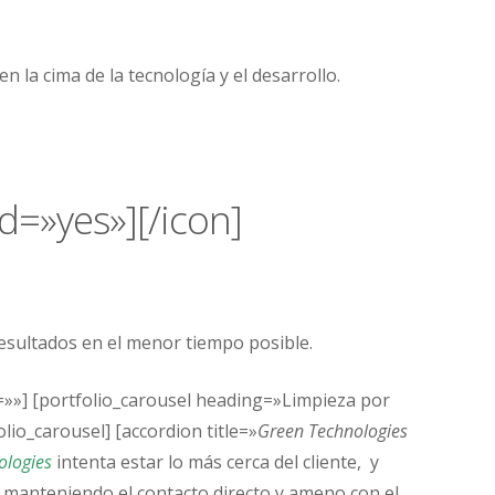
 la cima de la tecnología y el desarrollo.
d=»yes»][/icon]
esultados en el menor tiempo posible.
=»»] [portfolio_carousel heading=»Limpieza por
io_carousel] [accordion title=»
Green Technologies
ologies
intenta estar lo más cerca del cliente, y
es manteniendo el contacto directo y ameno con el