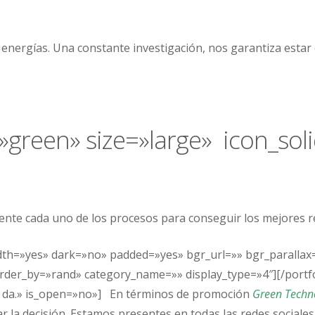
energías. Una constante investigación, nos garantiza estar en
»green» size=»large» icon_soli
nte cada uno de los procesos para conseguir los mejores r
idth=»yes» dark=»no» padded=»yes» bgr_url=»» bgr_parallax
rder_by=»rand» category_name=»» display_type=»4″][/portfol
 da.» is_open=»no»] En términos de promoción
Green Techn
tar la decisión. Estamos presentes en todas las redes social