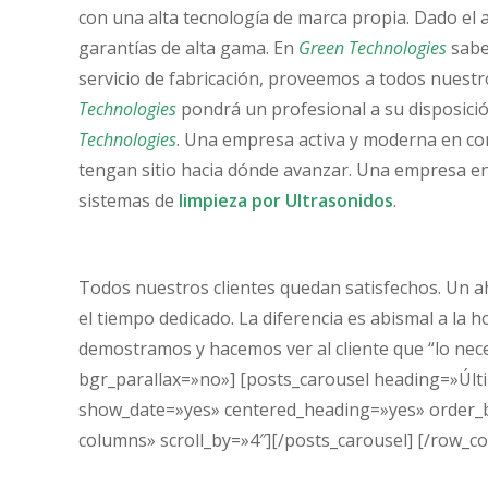
con una alta tecnología de marca propia. Dado el
garantías de alta gama. En
Green Technologies
sabe
servicio de fabricación, proveemos a todos nuestros
Technologies
pondrá un profesional a su disposici
Technologies
. Una empresa activa y moderna en co
tengan sitio hacia dónde avanzar. Una empresa en
sistemas de
limpieza por Ultrasonidos
.
Todos nuestros clientes quedan satisfechos. Un a
el tiempo dedicado. La diferencia es abismal a l
demostramos y hacemos ver al cliente que “lo nec
bgr_parallax=»no»] [posts_carousel heading=»Últ
show_date=»yes» centered_heading=»yes» order_by
columns» scroll_by=»4″][/posts_carousel] [/row_co