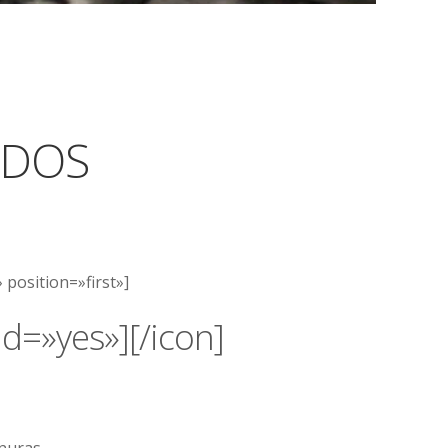
IDOS
position=»first»]
id=»yes»][/icon]
nuras.