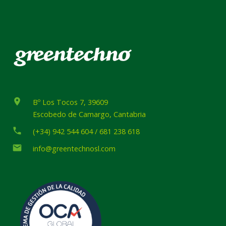
place
Bº Los Tocos 7, 39609
Escobedo de Camargo, Cantabria
phone
(+34) 942 544 604 / 681 238 618
email
info@greentechnosl.com