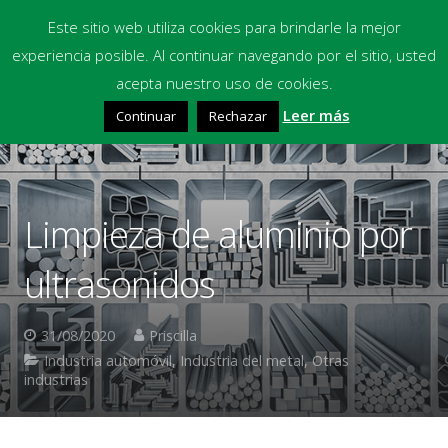
Este sitio web utiliza cookies para brindarle la mejor
experiencia posible. Al continuar navegando por el sitio, usted
Inicio
acepta nuestro uso de cookies.
Leer más
Continuar
Rechazar
Equipos
Productos Químicos
Multimedia
Limpieza de aluminio por
Blog
ultrasonidos
Contacto
31/08/2020
Priscilla
Financiación
Industria automóvil
,
Industria del metal
,
Otras
industrias