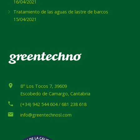
16/04/2021
Tratamiento de las aguas de lastre de barcos
15/04/2021
place
Bº Los Tocos 7, 39609
Escobedo de Camargo, Cantabria
phone
(+34) 942 544 604 / 681 238 618
email
info@greentechnosl.com