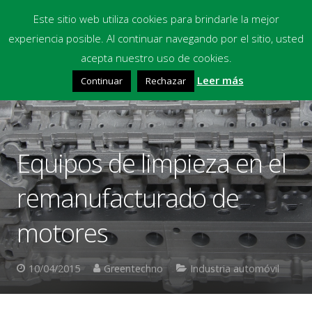
Este sitio web utiliza cookies para brindarle la mejor
experiencia posible. Al continuar navegando por el sitio, usted
Inicio
acepta nuestro uso de cookies.
Leer más
Continuar
Rechazar
Equipos
Productos Químicos
Multimedia
Equipos de limpieza en el
Blog
remanufacturado de
Contacto
motores
Financiación
10/04/2015
Greentechno
Industria automóvil