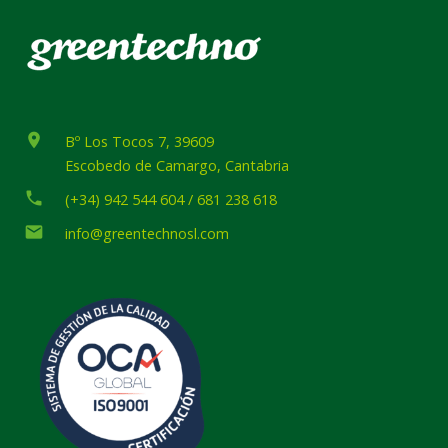
place
Bº Los Tocos 7, 39609
Escobedo de Camargo, Cantabria
phone
(+34) 942 544 604 / 681 238 618
email
info@greentechnosl.com