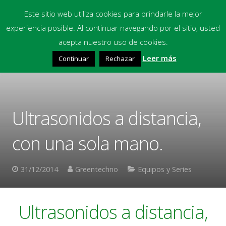
Este sitio web utiliza cookies para brindarle la mejor
experiencia posible. Al continuar navegando por el sitio, usted
Inicio
acepta nuestro uso de cookies.
Leer más
Continuar
Rechazar
Equipos
Productos Químicos
Multimedia
Ultrasonidos a distancia,
Blog
con una sola mano.
Contacto
31/12/2014
Greentechno
Equipos y Series
Financiación
Ultrasonidos a distancia,