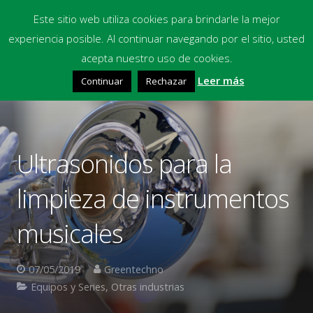
Este sitio web utiliza cookies para brindarle la mejor
experiencia posible. Al continuar navegando por el sitio, usted
Inicio
acepta nuestro uso de cookies.
Leer más
Continuar
Rechazar
Equipos
Productos Químicos
Multimedia
Ultrasonidos para la
Blog
limpieza de instrumentos
Contacto
musicales
Financiación
07/05/2019
Greentechno
Equipos y Series
,
Otras industrias