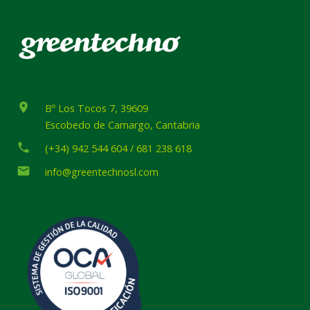
place
Bº Los Tocos 7, 39609
Escobedo de Camargo, Cantabria
phone
(+34) 942 544 604 / 681 238 618
email
info@greentechnosl.com