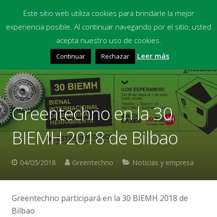
Este sitio web utiliza cookies para brindarle la mejor
experiencia posible. Al continuar navegando por el sitio, usted
Inicio
acepta nuestro uso de cookies.
Leer más
Continuar
Rechazar
Equipos
Productos Químicos
Multimedia
Greentechno en la 30
Blog
BIEMH 2018 de Bilbao
Contacto
04/05/2018
Greentechno
Noticias y empresa
Financiación
Greentechno participará en la 30 BIEMH 2018 de
Bilbao