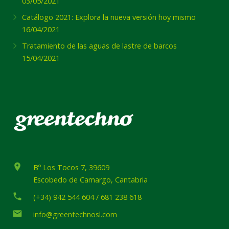
03/05/2021
Catálogo 2021: Explora la nueva versión hoy mismo
16/04/2021
Tratamiento de las aguas de lastre de barcos
15/04/2021
place
Bº Los Tocos 7, 39609
Escobedo de Camargo, Cantabria
phone
(+34) 942 544 604 / 681 238 618
email
info@greentechnosl.com