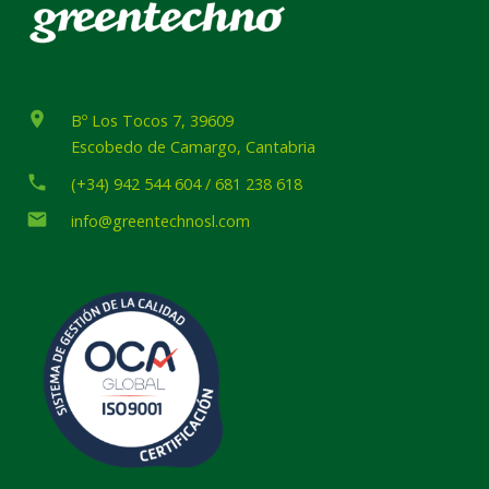
place
Bº Los Tocos 7, 39609
Escobedo de Camargo, Cantabria
phone
(+34) 942 544 604 / 681 238 618
email
info@greentechnosl.com