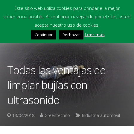
Este sitio web utiliza cookies para brindarle la mejor
experiencia posible. Al continuar navegando por el sitio, usted
Inicio
acepta nuestro uso de cookies.
Leer más
Continuar
Rechazar
Equipos
Productos Químicos
Multimedia
Todas las ventajas de
Blog
limpiar bujías con
Contacto
ultrasonido
Financiación
13/04/2018
Greentechno
Industria automóvil