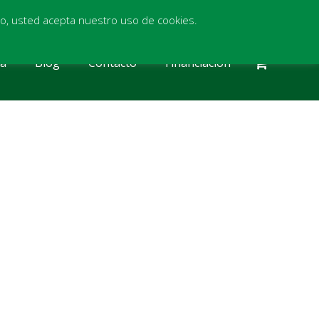
itio, usted acepta nuestro uso de cookies.
ia
Blog
Contacto
Financiación