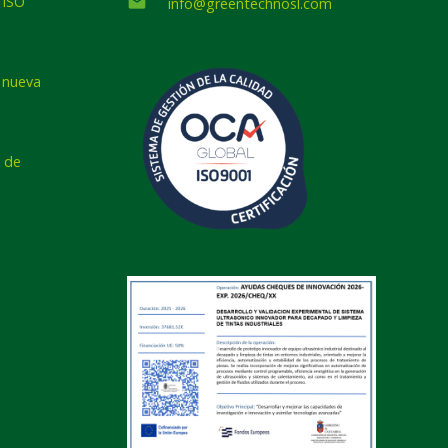
 ISO
email
info@greentechnosl.com
a nueva
 de