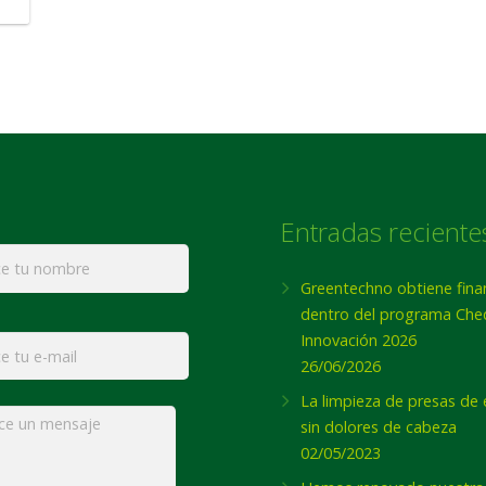
Entradas reciente
*
Greentechno obtiene fina
dentro del programa Che
Innovación 2026
26/06/2026
La limpieza de presas de
e
*
sin dolores de cabeza
02/05/2023