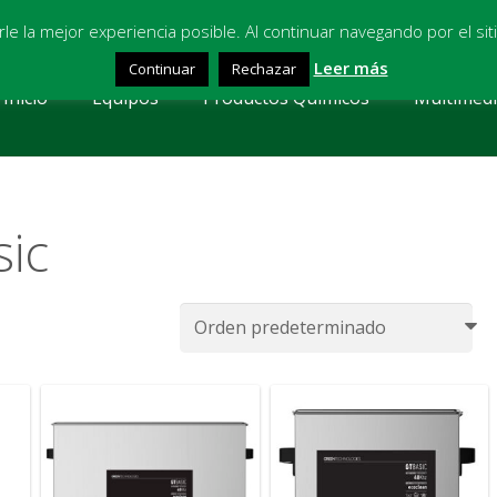
osl.com
arle la mejor experiencia posible. Al continuar navegando por el s
Leer más
Continuar
Rechazar
Inicio
Equipos
Productos Químicos
Multimed
sic