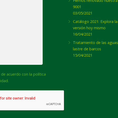
Hemos renovado nuestra
9001
03/05/2021
Catálogo 2021: Explora l
versión hoy mismo
16/04/2021
Tratamiento de las aguas
lastre de barcos
15/04/2021
imiento
 de acuerdo con la política
cidad.
A