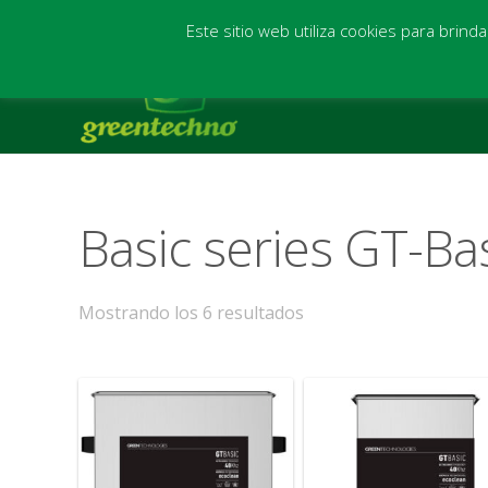
(+34) 942 544 604 - (+34) 681 238 618
info@greentechn
Este sitio web utiliza cookies para brind
Basic series GT-Ba
Mostrando los 6 resultados