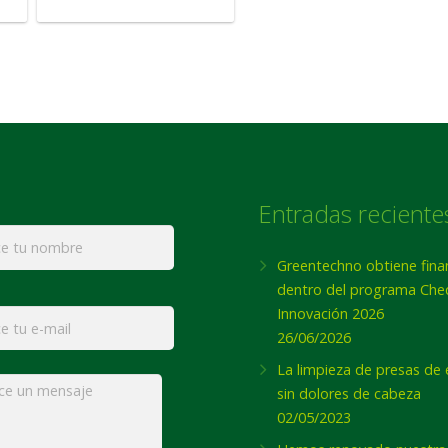
Entradas reciente
*
Greentechno obtiene fina
dentro del programa Che
Innovación 2026
26/06/2026
La limpieza de presas de
e
*
sin dolores de cabeza
02/05/2023