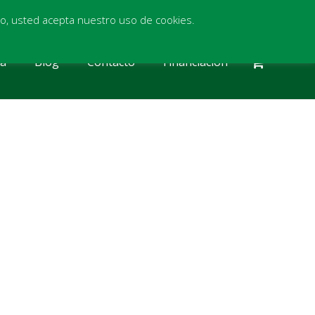
itio, usted acepta nuestro uso de cookies.
ia
Blog
Contacto
Financiación