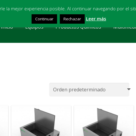
osl.com
arle la mejor experiencia posible. Al continuar navegando por el s
Leer más
Continuar
Rechazar
Inicio
Equipos
Productos Químicos
Multimed