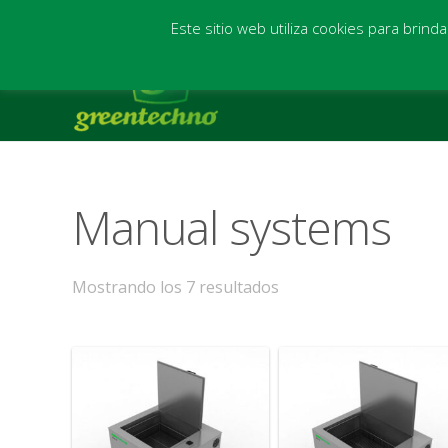
(+34) 942 544 604 - (+34) 681 238 618
info@greentechn
Este sitio web utiliza cookies para brind
Manual systems
Mostrando los 7 resultados