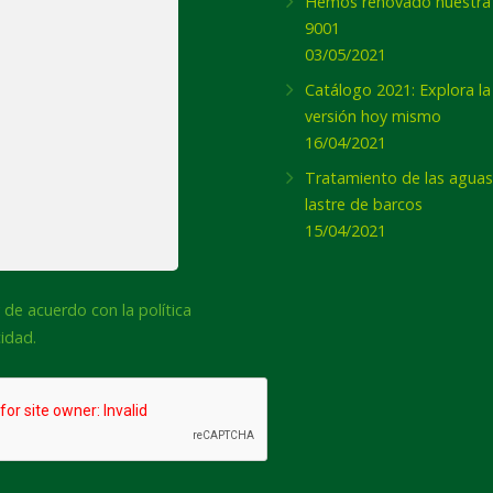
Hemos renovado nuestra
9001
03/05/2021
Catálogo 2021: Explora l
versión hoy mismo
16/04/2021
Tratamiento de las aguas
lastre de barcos
15/04/2021
imiento
 de acuerdo con la política
cidad.
A