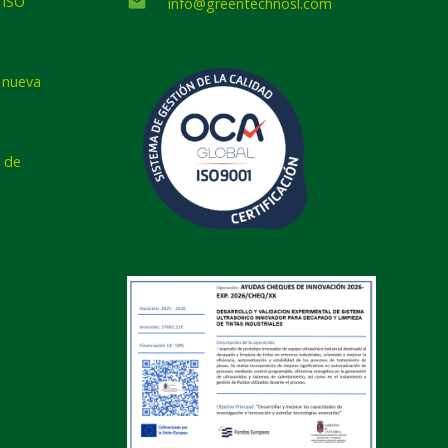
 ISO
email
info@greentechnosl.com
a nueva
 de