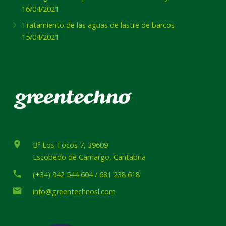
16/04/2021
Tratamiento de las aguas de lastre de barcos
15/04/2021
place
Bº Los Tocos 7, 39609
Escobedo de Camargo, Cantabria
phone
(+34) 942 544 604 / 681 238 618
email
info@greentechnosl.com