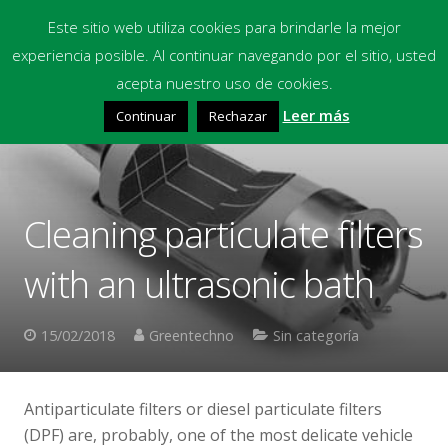
Este sitio web utiliza cookies para brindarle la mejor
experiencia posible. Al continuar navegando por el sitio, usted
Inicio
acepta nuestro uso de cookies.
Leer más
Continuar
Rechazar
Equipos
Productos Químicos
Multimedia
Cleaning particulate filters
Blog
with an ultrasonic bath
Contacto
15/02/2018
Greentechno
Sin categoría
Financiación
Antiparticulate filters or diesel particulate filters
(DPF) are, probably, one of the most delicate vehicle