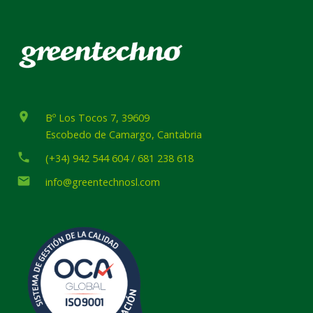
place
Bº Los Tocos 7, 39609
Escobedo de Camargo, Cantabria
phone
(+34) 942 544 604 / 681 238 618
email
info@greentechnosl.com