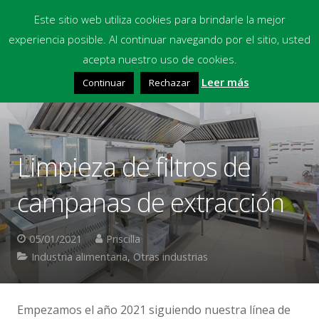
Este sitio web utiliza cookies para brindarle la mejor
experiencia posible. Al continuar navegando por el sitio, usted
Inicio
acepta nuestro uso de cookies.
Leer más
Continuar
Rechazar
Equipos
Productos Químicos
Multimedia
Limpieza de filtros de
Blog
campanas de extracción
Contacto
05/01/2021
Priscilla
Financiación
Industria alimentaria
,
Otras industrias
Empezamos el año 2021 siguiendo nuestra línea de