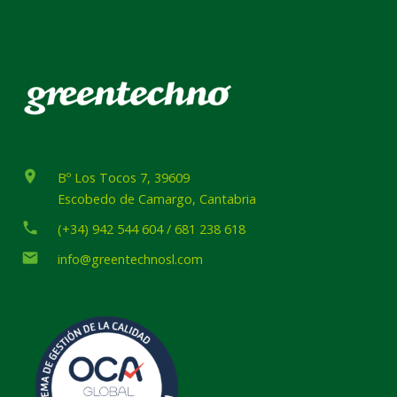
place
Bº Los Tocos 7, 39609
Escobedo de Camargo, Cantabria
phone
(+34) 942 544 604 / 681 238 618
email
info@greentechnosl.com