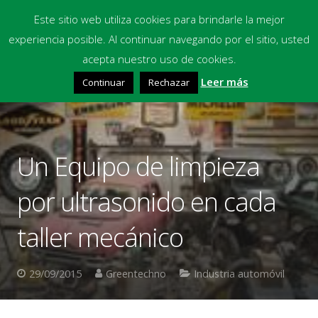
Este sitio web utiliza cookies para brindarle la mejor
experiencia posible. Al continuar navegando por el sitio, usted
Inicio
acepta nuestro uso de cookies.
Leer más
Continuar
Rechazar
Equipos
Productos Químicos
Multimedia
Un Equipo de limpieza
Blog
por ultrasonido en cada
Contacto
taller mecánico
Financiación
29/09/2015
Greentechno
Industria automóvil