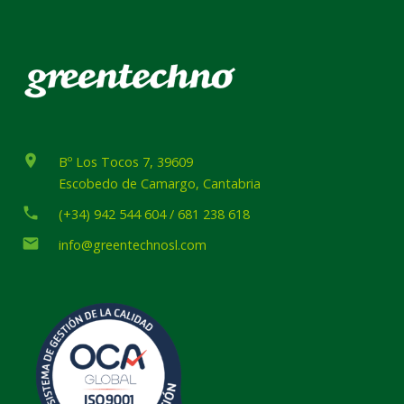
place
Bº Los Tocos 7, 39609
Escobedo de Camargo, Cantabria
phone
(+34) 942 544 604 / 681 238 618
email
info@greentechnosl.com