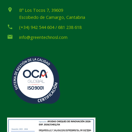
place
Bº Los Tocos 7, 39609
Escobedo de Camargo, Cantabria
phone
(+34) 942 544 604 / 681 238 618
email
info@greentechnosl.com