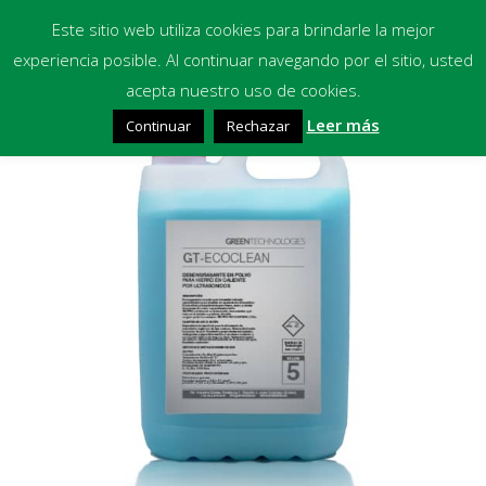
Este sitio web utiliza cookies para brindarle la mejor
experiencia posible. Al continuar navegando por el sitio, usted
Inicio
acepta nuestro uso de cookies.
🔍
Leer más
Continuar
Rechazar
Equipos
Productos Químicos
Multimedia
Blog
Contacto
Financiación