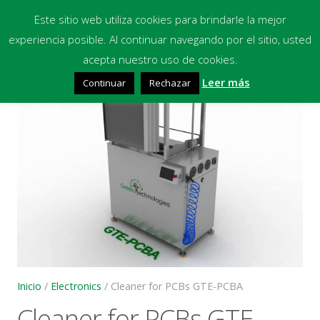
Este sitio web utiliza cookies para brindarle la mejor
experiencia posible. Al continuar navegando por el sitio, usted
Inicio
acepta nuestro uso de cookies.
🔍
Leer más
Continuar
Rechazar
Equipos
Productos Químicos
Multimedia
Blog
Contacto
Financiación
Inicio
/
Electronics
/ Cleaner for PCBs GTE-PCBA
Cleaner for PCBs GTE-