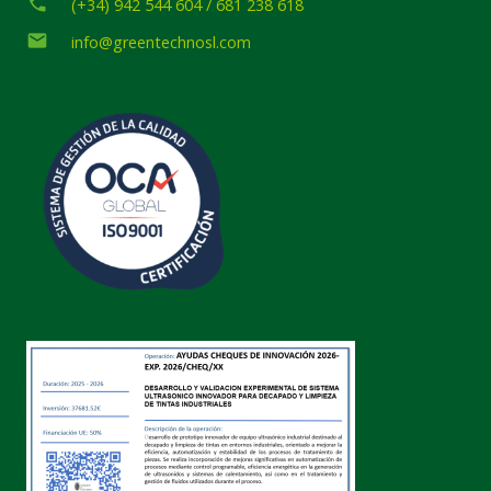
phone
(+34) 942 544 604 / 681 238 618
email
info@greentechnosl.com