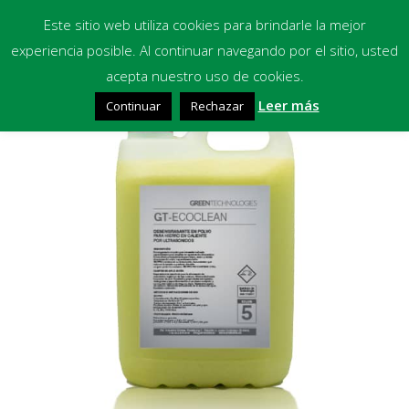
Este sitio web utiliza cookies para brindarle la mejor
experiencia posible. Al continuar navegando por el sitio, usted
Inicio
acepta nuestro uso de cookies.
🔍
Leer más
Continuar
Rechazar
Equipos
Productos Químicos
Multimedia
Blog
Contacto
Financiación