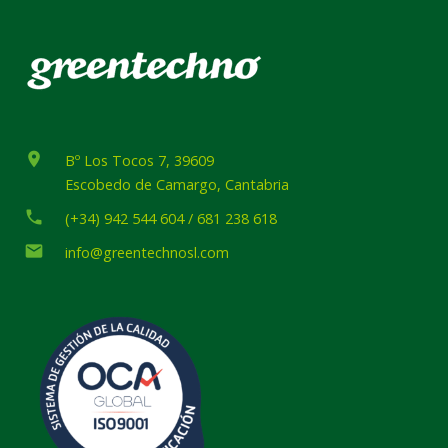
place
Bº Los Tocos 7, 39609
Escobedo de Camargo, Cantabria
phone
(+34) 942 544 604 / 681 238 618
email
info@greentechnosl.com