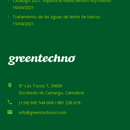
Catálogo 2021: Explora la nueva versión hoy mismo
16/04/2021
Tratamiento de las aguas de lastre de barcos
15/04/2021
place
Bº Los Tocos 7, 39609
Escobedo de Camargo, Cantabria
phone
(+34) 942 544 604 / 681 238 618
email
info@greentechnosl.com