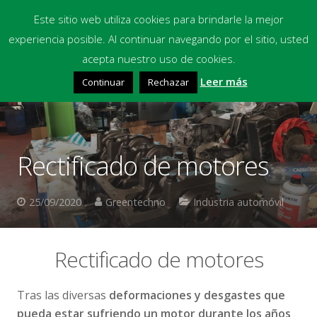
Este sitio web utiliza cookies para brindarle la mejor
experiencia posible. Al continuar navegando por el sitio, usted
Inicio
acepta nuestro uso de cookies.
Leer más
Continuar
Rechazar
Equipos
Productos Químicos
Multimedia
Rectificado de motores
Blog
25/09/2020
Greentechno
Industria automóvil
Contacto
Financiación
Rectificado de motores
Tras las diversas
deformaciones y desgastes que
pueda estar sufriendo un motor durante los años