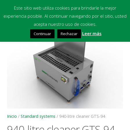
Este sitio web utiliza cookies para brindarle la mejor
experiencia posible. Al continuar navegando por el sitio, usted
Inicio
acepta nuestro uso de cookies.
🔍
Leer más
Continuar
Rechazar
Equipos
Productos Químicos
Multimedia
Blog
Contacto
Financiación
Inicio
/
Standard systems
/ 940-litre cleaner GTS-94
940-litre cleaner GTS-94