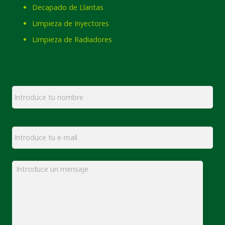
Decapado de Llantas
Limpieza de Inyectores
Limpieza de Radiadores
Nombre
*
Email
*
Mensaje
*