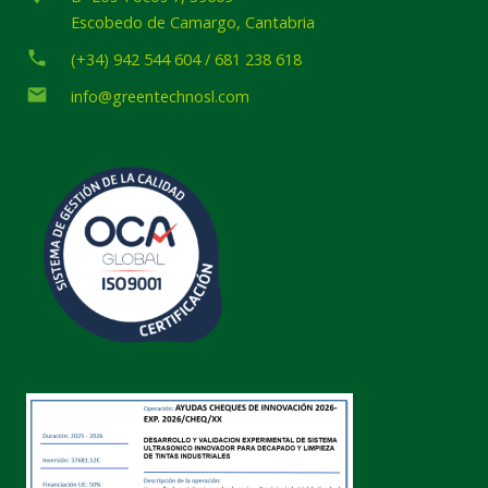
Escobedo de Camargo, Cantabria
phone
(+34) 942 544 604 / 681 238 618
email
info@greentechnosl.com