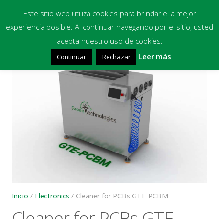
Este sitio web utiliza cookies para brindarle la mejor
experiencia posible. Al continuar navegando por el sitio, usted
Inicio
acepta nuestro uso de cookies.
🔍
Leer más
Continuar
Rechazar
Equipos
Productos Químicos
Multimedia
Blog
Contacto
Financiación
Inicio
/
Electronics
/ Cleaner for PCBs GTE-PCBM
Cleaner for PCBs GTE-