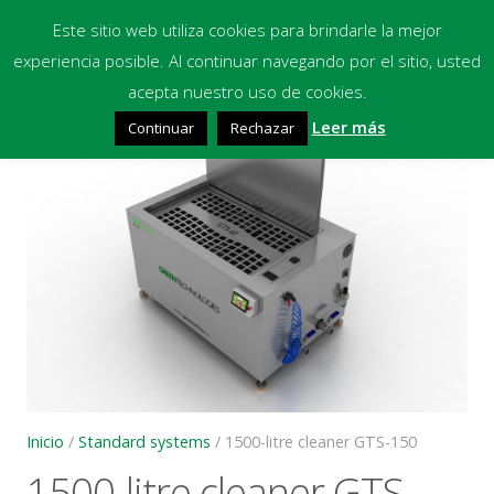
Este sitio web utiliza cookies para brindarle la mejor
experiencia posible. Al continuar navegando por el sitio, usted
Inicio
acepta nuestro uso de cookies.
🔍
Leer más
Continuar
Rechazar
Equipos
Productos Químicos
Multimedia
Blog
Contacto
Financiación
Inicio
/
Standard systems
/ 1500-litre cleaner GTS-150
1500-litre cleaner GTS-