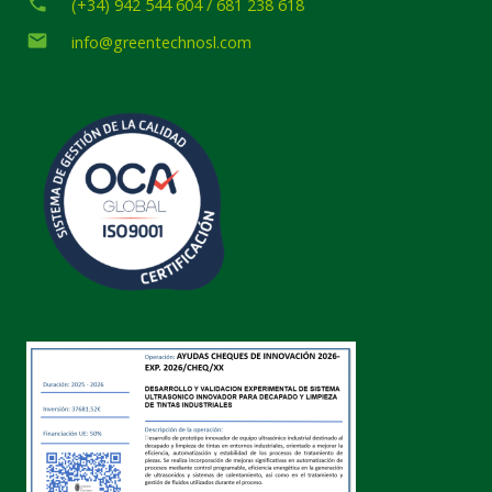
phone
(+34) 942 544 604 / 681 238 618
email
info@greentechnosl.com